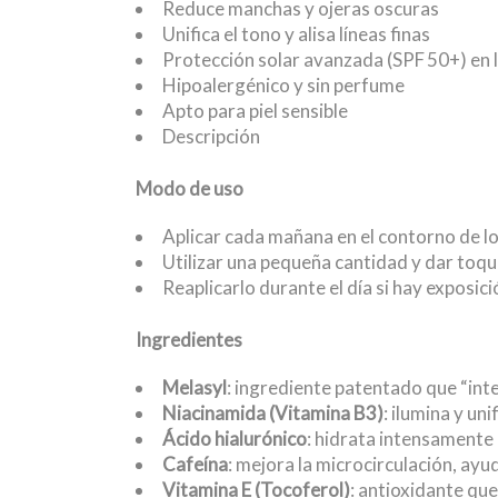
Reduce manchas y ojeras oscuras
Unifica el tono y alisa líneas finas
Protección solar avanzada (SPF 50+) en l
Hipoalergénico y sin perfume
Apto para piel sensible
Descripción
Modo de uso
Aplicar cada mañana en el contorno de lo
Utilizar una pequeña cantidad y dar toqu
Reaplicarlo durante el día si hay exposic
Ingredientes
Melasyl
: ingrediente patentado que “inte
Niacinamida (Vitamina B3)
: ilumina y un
Ácido hialurónico
: hidrata intensamente
Cafeína
: mejora la microcirculación, ayu
Vitamina E (Tocoferol)
: antioxidante qu