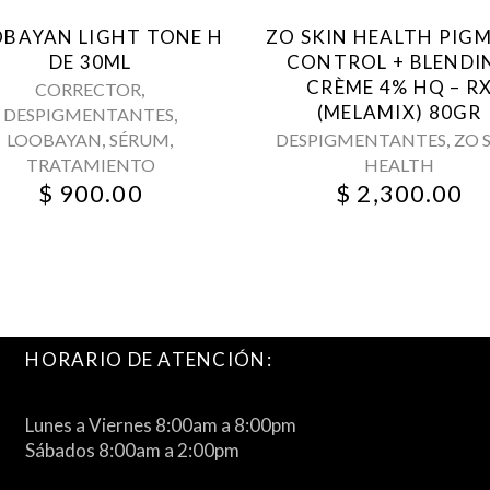
OBAYAN LIGHT TONE H
ZO SKIN HEALTH PIG
DE 30ML
CONTROL + BLENDI
CRÈME 4% HQ – R
,
CORRECTOR
(MELAMIX) 80GR
,
DESPIGMENTANTES
,
,
,
LOOBAYAN
SÉRUM
DESPIGMENTANTES
ZO 
TRATAMIENTO
HEALTH
$
900.00
$
2,300.00
HORARIO DE ATENCIÓN:
Lunes a Viernes 8:00am a 8:00pm
Sábados 8:00am a 2:00pm