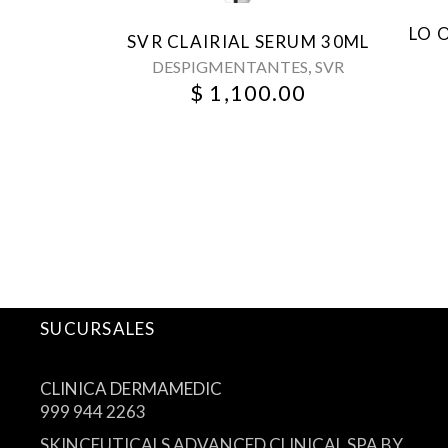
LO 
SVR CLAIRIAL SERUM 30ML
,
DESPIGMENTANTES
SVR
$
1,100.00
SUCURSALES
CLINICA DERMAMEDIC
999 944 2263
SKINCEUTICALS ADVANCED CLINICAL SPA BY