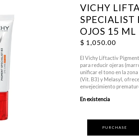
VICHY LIFT
SPECIALIST
OJOS 15 ML
$
1,050.00
El Vichy Liftactiv Pigmen
para
reducir ojeras (marr
unificar el tono en la zona
(Vit. B3) y Melasyl, ofrec
envejecimiento prematuro
En existencia
PURCHASE