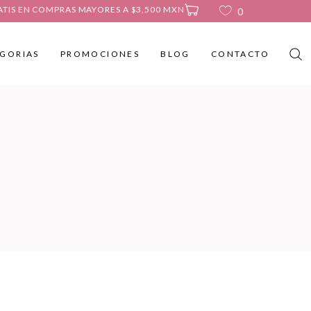
ATIS EN COMPRAS MAYORES A $3,500 MXN
0
GORIAS
PROMOCIONES
BLOG
CONTACTO
No products in the cart.