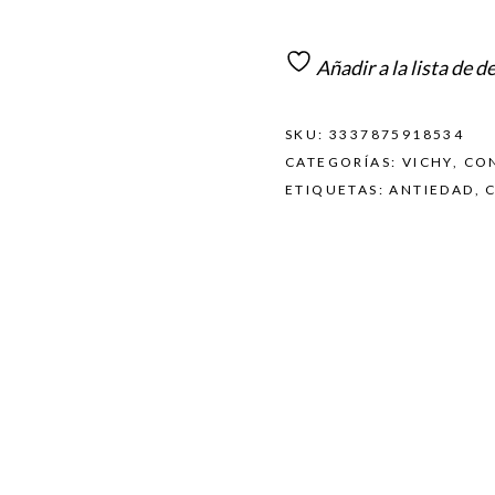
Añadir a la lista de d
SKU:
3337875918534
CATEGORÍAS:
VICHY
,
CO
ETIQUETAS:
ANTIEDAD
,