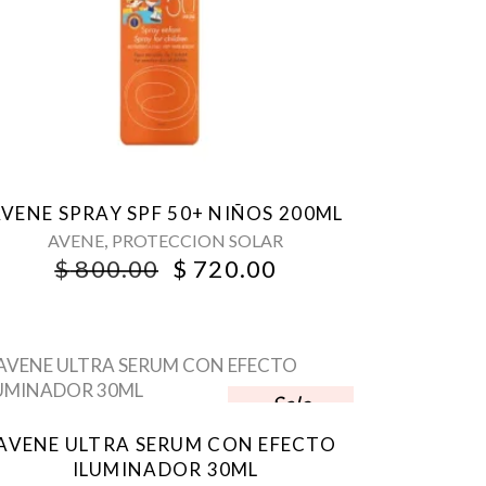
VENE SPRAY SPF 50+ NIÑOS 200ML
,
AVENE
PROTECCION SOLAR
ORIGINAL
CURRENT
$
800.00
$
720.00
PRICE
PRICE
WAS:
IS:
$ 800.00.
$ 720.00.
Sale
AVENE ULTRA SERUM CON EFECTO
ILUMINADOR 30ML