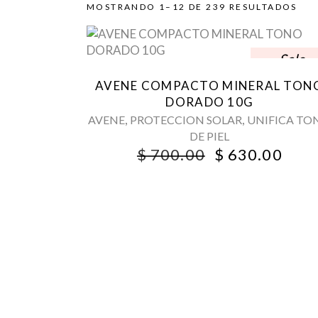
MOSTRANDO 1–12 DE 239 RESULTADOS
Sale
AVENE COMPACTO MINERAL TON
DORADO 10G
,
,
AVENE
PROTECCION SOLAR
UNIFICA TO
DE PIEL
ORIGINAL
CUR
$
700.00
$
630.00
PRICE
PRI
WAS:
IS:
$ 700.00.
$ 63