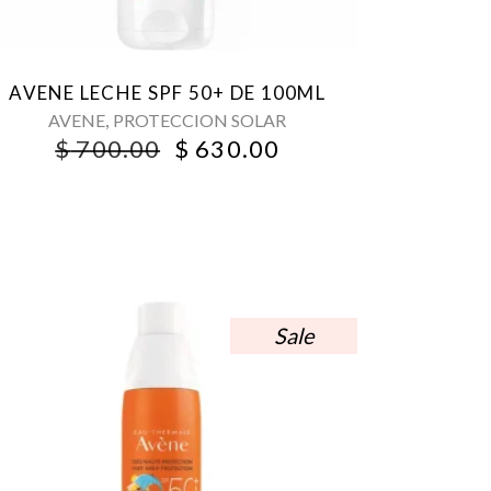
AVENE LECHE SPF 50+ DE 100ML
,
AVENE
PROTECCION SOLAR
ORIGINAL
CURRENT
$
700.00
$
630.00
PRICE
PRICE
WAS:
IS:
$ 700.00.
$ 630.00.
Sale