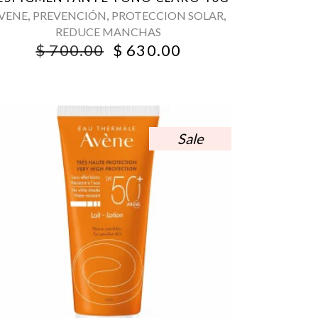
,
,
,
VENE
PREVENCIÓN
PROTECCION SOLAR
REDUCE MANCHAS
ORIGINAL
CURRENT
$
700.00
$
630.00
PRICE
PRICE
WAS:
IS:
$ 700.00.
$ 630.00.
Sale