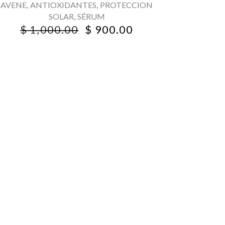
,
,
AVENE
ANTIOXIDANTES
PROTECCION
,
SOLAR
SÉRUM
ORIGINAL
CURRENT
$
1,000.00
$
900.00
PRICE
PRICE
WAS:
IS:
$ 1,000.00.
$ 900.00.