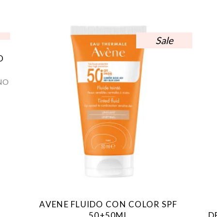
Sale
O
NO
RENT
CE
0.00.
AVENE FLUIDO CON COLOR SPF
50+50ML
D