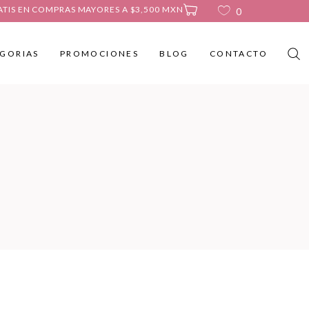
ATIS EN COMPRAS MAYORES A $3,500 MXN
0
GORIAS
PROMOCIONES
BLOG
CONTACTO
No products in the cart.