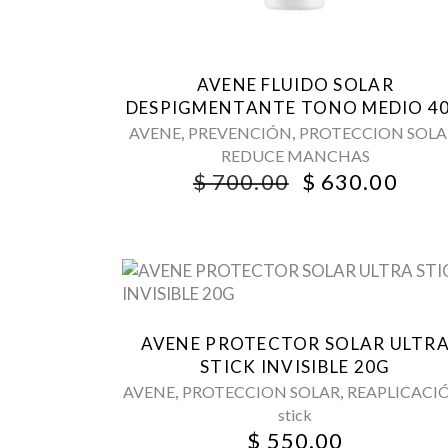
AVENE FLUIDO SOLAR
DESPIGMENTANTE TONO MEDIO 4
,
,
AVENE
PREVENCIÓN
PROTECCION SOLA
REDUCE MANCHAS
ORIGINAL
CUR
$
700.00
$
630.00
PRICE
PRI
WAS:
IS:
$ 700.00.
$ 63
AVENE PROTECTOR SOLAR ULTR
STICK INVISIBLE 20G
,
,
AVENE
PROTECCION SOLAR
REAPLICACI
stick
$
550.00