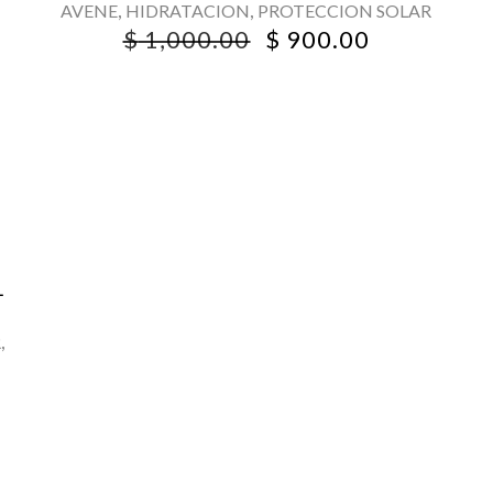
,
,
AVENE
HIDRATACION
PROTECCION SOLAR
ORIGINAL
CURRENT
$
1,000.00
$
900.00
PRICE
PRICE
WAS:
IS:
$ 1,000.00.
$ 900.00.
L
,
R
RENT
CE
0.00.