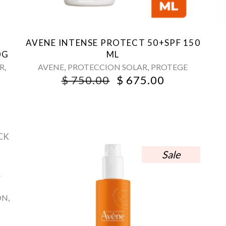
AVENE INTENSE PROTECT 50+SPF 150
0G
ML
,
,
,
R
AVENE
PROTECCION SOLAR
PROTEGE
ORIGINAL
CURRENT
$
750.00
$
675.00
PRICE
PRICE
RENT
WAS:
IS:
CE
$ 750.00.
$ 675.00.
0.00.
Sale
A
,
ÓN