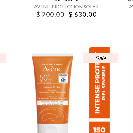
,
AVENE
PROTECCION SOLAR
A
ORIGINAL
CURRENT
$
700.00
$
630.00
PRICE
PRICE
WAS:
IS:
$ 700.00.
$ 630.00.
Sale