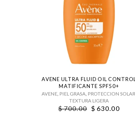
AVENE ULTRA FLUID OIL CONTRO
MATIFICANTE SPF50+
,
,
AVENE
PIEL GRASA
PROTECCION SOLA
TEXTURA LIGERA
ORIGINAL
CUR
$
700.00
$
630.00
PRICE
PRI
WAS:
IS:
$ 700.00.
$ 63