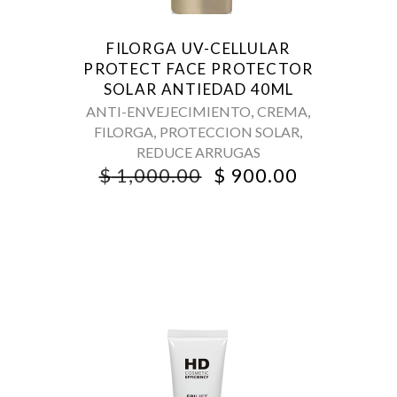
FILORGA UV-CELLULAR
PROTECT FACE PROTECTOR
SOLAR ANTIEDAD 40ML
,
,
ANTI-ENVEJECIMIENTO
CREMA
,
,
FILORGA
PROTECCION SOLAR
REDUCE ARRUGAS
ORIGINAL
CURRENT
$
1,000.00
$
900.00
PRICE
PRICE
WAS:
IS:
$ 1,000.00.
$ 900.00.