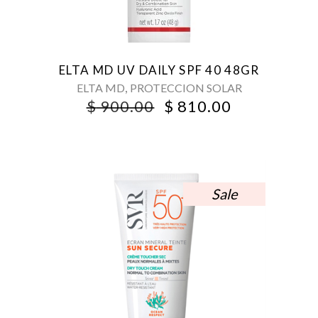
ELTA MD UV DAILY SPF 40 48GR
,
ELTA MD
PROTECCION SOLAR
ORIGINAL
CURRENT
$
900.00
$
810.00
PRICE
PRICE
WAS:
IS:
$ 900.00.
$ 810.00.
Sale