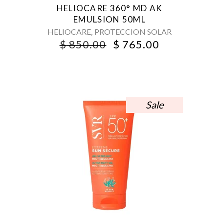
HELIOCARE 360° MD AK
EMULSION 50ML
,
HELIOCARE
PROTECCION SOLAR
ORIGINAL
CURRENT
$
850.00
$
765.00
PRICE
PRICE
WAS:
IS:
$ 850.00.
$ 765.00.
Sale