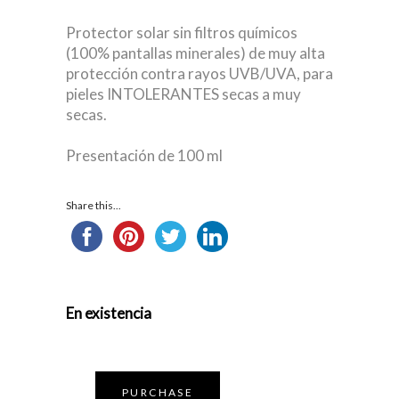
PRICE
PRICE
WAS:
IS:
Protector solar sin filtros químicos
$ 700.00.
$ 630.00.
(100% pantallas minerales) de muy alta
protección contra rayos UVB/UVA, para
pieles INTOLERANTES secas a muy
secas.
Presentación de 100 ml
Share this...
En existencia
PURCHASE