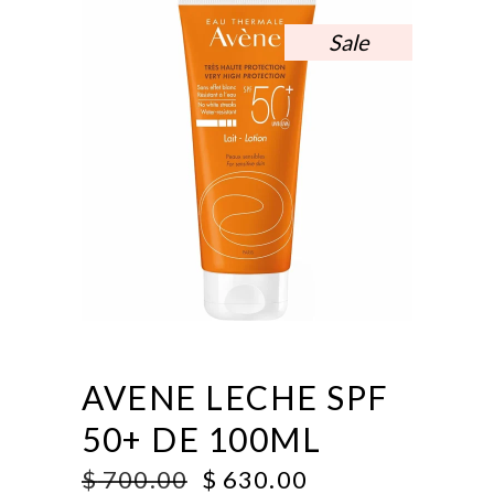
Sale
AVENE LECHE SPF
50+ DE 100ML
ORIGINAL
CURRENT
$
700.00
$
630.00