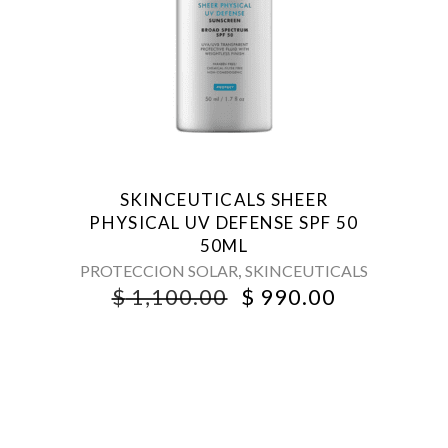
SKINCEUTICALS SHEER
PHYSICAL UV DEFENSE SPF 50
50ML
,
PROTECCION SOLAR
SKINCEUTICALS
ORIGINAL
CURRENT
$
1,100.00
$
990.00
PRICE
PRICE
WAS:
IS:
$ 1,100.00.
$ 990.00.