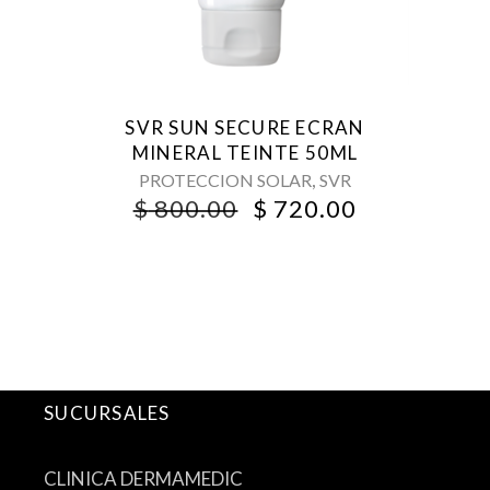
SVR SUN SECURE ECRAN
MINERAL TEINTE 50ML
,
PROTECCION SOLAR
SVR
ORIGINAL
CURRENT
$
800.00
$
720.00
PRICE
PRICE
WAS:
IS:
$ 800.00.
$ 720.00.
SUCURSALES
CLINICA DERMAMEDIC