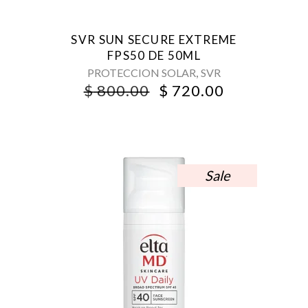
SVR SUN SECURE EXTREME
FPS50 DE 50ML
,
PROTECCION SOLAR
SVR
ORIGINAL
CURRENT
$
800.00
$
720.00
PRICE
PRICE
WAS:
IS:
$ 800.00.
$ 720.00.
Sale