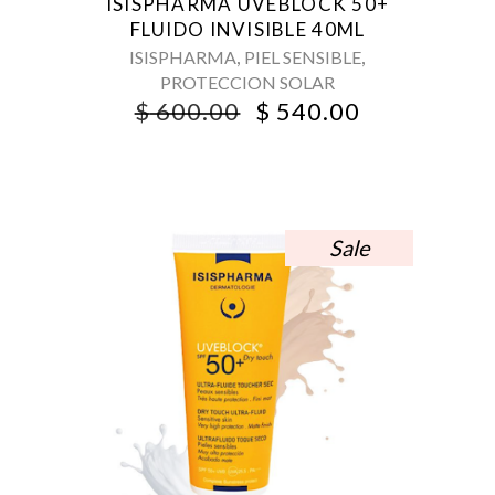
ISISPHARMA UVEBLOCK 50+
FLUIDO INVISIBLE 40ML
,
,
ISISPHARMA
PIEL SENSIBLE
PROTECCION SOLAR
ORIGINAL
CURRENT
$
600.00
$
540.00
PRICE
PRICE
WAS:
IS:
$ 600.00.
$ 540.00.
Sale