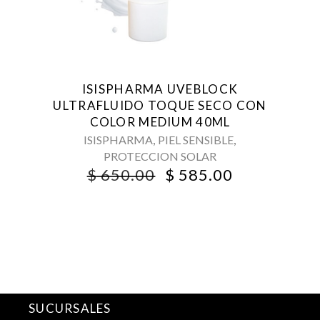
ISISPHARMA UVEBLOCK
ULTRAFLUIDO TOQUE SECO CON
COLOR MEDIUM 40ML
,
,
ISISPHARMA
PIEL SENSIBLE
PROTECCION SOLAR
ORIGINAL
CURRENT
$
650.00
$
585.00
PRICE
PRICE
WAS:
IS:
$ 650.00.
$ 585.00.
SUCURSALES