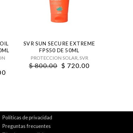
OIL
SVR SUN SECURE EXTREME
50ML
FPS50 DE 50ML
,
ON
PROTECCION SOLAR
SVR
ORIGINAL
CURRENT
$
800.00
$
720.00
PRICE
PRICE
NAL
CURRENT
00
WAS:
IS:
PRICE
$ 800.00.
$ 720.00.
IS:
00.
$ 630.00.
Políticas de privacidad
Preguntas frecuentes