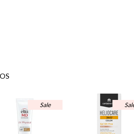
OS
Sale
Sal