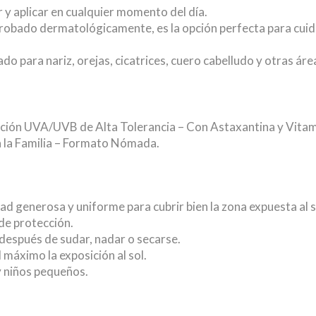
 y aplicar en cualquier momento del día.
probado dermatológicamente, es la opción perfecta para cuidar
ra nariz, orejas, cicatrices, cuero cabelludo y otras áreas
ección UVA/UVB de Alta Tolerancia – Con Astaxantina y Vitam
a la Familia – Formato Nómada.
dad generosa y uniforme para cubrir bien la zona expuesta al s
 de protección.
después de sudar, nadar o secarse.
 máximo la exposición al sol.
y niños pequeños.