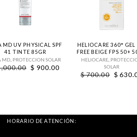
A MD UV PHYSICAL SPF
HELIOCARE 360° GEL 
41 TINTE 85GR
FREE BEIGE FPS 50+ 
,
,
A MD
PROTECCION SOLAR
HELIOCARE
PROTECCI
ORIGINAL
CURRENT
,000.00
$
900.00
SOLAR
PRICE
PRICE
T
ORIGI
$
700.00
$
630.
WAS:
IS:
PRICE
$ 1,000.00.
$ 900.00.
WAS:
.
$ 700.
HORARIO DE ATENCIÓN: