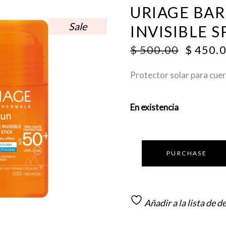
URIAGE BAR
Sale
INVISIBLE S
ORIGI
$
500.00
$
450.
PRICE
WAS:
Protector solar para cuer
$ 500.0
En existencia
PURCHASE
Añadir a la lista de d