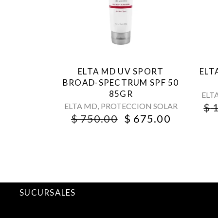
ELTA MD UV SPORT
ELT
BROAD-SPECTRUM SPF 50
85GR
ELT
,
$
1
ELTA MD
PROTECCION SOLAR
ORIGINAL
CURREN
$
750.00
$
675.00
PRICE
PRICE
WAS:
IS:
$ 750.00.
$ 675.00
SUCURSALES