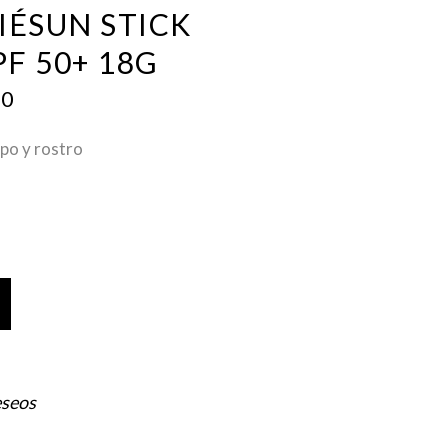
IÉSUN STICK
PF 50+ 18G
NAL
CURRENT
00
PRICE
IS:
po y rostro
0.
$ 450.00.
eseos