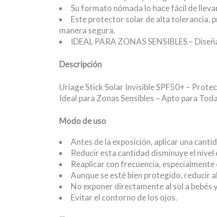
Su formato nómada lo hace fácil de llevar
Este protector solar de alta tolerancia, 
manera segura.
IDEAL PARA ZONAS SENSIBLES – Diseñado pa
Descripción
Uriage Stick Solar Invisible SPF50+ – Prot
Ideal para Zonas Sensibles – Apto para Tod
Modo de uso
Antes de la exposición, aplicar una canti
Reducir esta cantidad disminuye el nivel
Reaplicar con frecuencia, especialmente 
Aunque se esté bien protegido, reducir al
No exponer directamente al sol a bebés 
Evitar el contorno de los ojos.