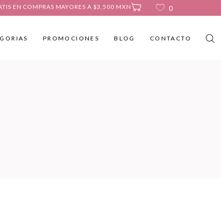
ATIS EN COMPRAS MAYORES A $3,500 MXN
0
GORIAS
PROMOCIONES
BLOG
CONTACTO
No products in the cart.