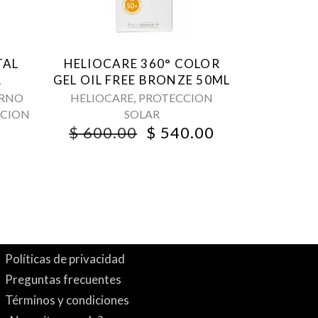
TAL
HELIOCARE 360° COLOR
R
GEL OIL FREE BRONZE 50ML
,
RNO
HELIOCARE
PROTECCION
CION
SOLAR
ORIGINAL
CURRENT
$
600.00
$
540.00
PRICE
PRICE
WAS:
IS:
$ 600.00.
$ 540.00.
Políticas de privacidad
Preguntas frecuentes
Términos y condiciones