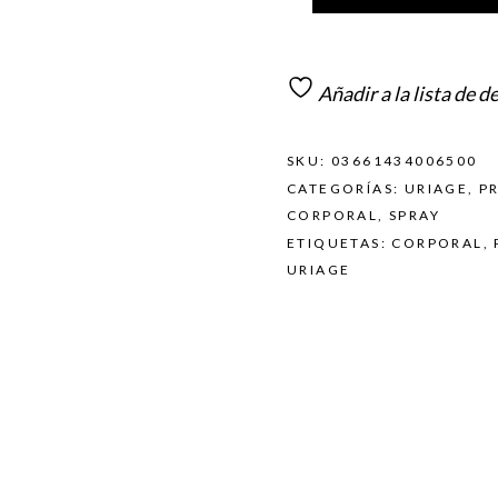
Añadir a la lista de d
SKU:
03661434006500
CATEGORÍAS:
URIAGE
,
P
CORPORAL
,
SPRAY
ETIQUETAS:
CORPORAL
,
URIAGE