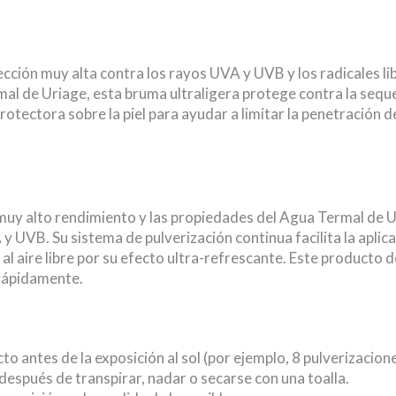
cción muy alta contra los rayos UVA y UVB y los radicales li
l de Uriage, esta bruma ultraligera protege contra la sequ
ectora sobre la piel para ayudar a limitar la penetración de l
muy alto rendimiento y las propiedades del Agua Termal de Uri
 UVB. Su sistema de pulverización continua facilita la aplica
al aire libre por su efecto ultra-refrescante. Este producto 
 rápidamente.
o antes de la exposición al sol (por ejemplo, 8 pulverizaciones
después de transpirar, nadar o secarse con una toalla.