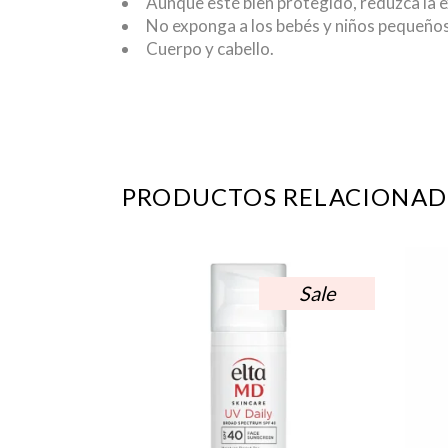
Aunque esté bien protegido, reduzca la ex
No exponga a los bebés y niños pequeños
Cuerpo y cabello.
PRODUCTOS RELACIONAD
Sale