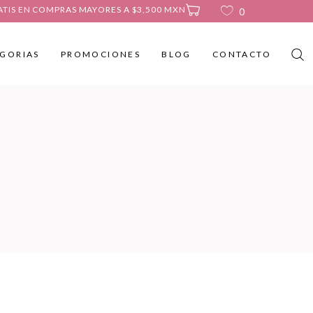
ATIS EN COMPRAS MAYORES A $3,500 MXN
0
GORIAS
PROMOCIONES
BLOG
CONTACTO
No products in the cart.