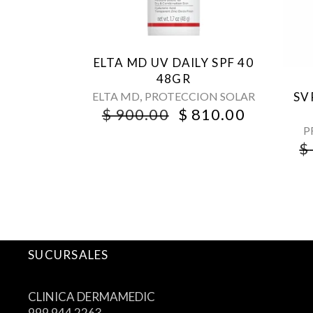
ELTA MD UV DAILY SPF 40
48GR
,
ELTA MD
PROTECCION SOLAR
SV
ORIGINAL
CURREN
$
900.00
$
810.00
PRICE
PRICE
P
WAS:
IS:
$
$ 900.00.
$ 810.00
SUCURSALES
CLINICA DERMAMEDIC
999 944 2263