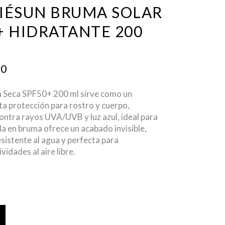
RIÉSUN BRUMA SOLAR
+ HIDRATANTE 200
NAL
CURRENT
00
PRICE
IS:
a Seca SPF50+ 200 ml
sirve como un
0.
$ 675.00.
ta protección para rostro y cuerpo
,
ontra rayos UVA/UVB y luz azul, ideal para
la en bruma ofrece un acabado invisible,
esistente al agua y perfecta para
vidades al aire libre.