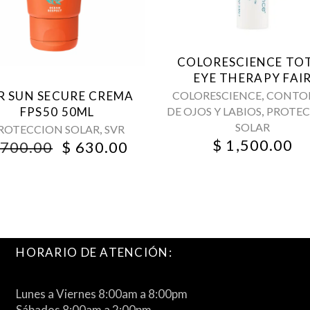
COLORESCIENCE TO
EYE THERAPY FAI
,
COLORESCIENCE
CONTO
R SUN SECURE CREMA
T
,
DE OJOS Y LABIOS
PROTEC
FPS50 50ML
SOLAR
,
ROTECCION SOLAR
SVR
$
1,500.00
ORIGINAL
CURRENT
700.00
$
630.00
.
PRICE
PRICE
WAS:
IS:
$ 700.00.
$ 630.00.
HORARIO DE ATENCIÓN:
Lunes a Viernes 8:00am a 8:00pm
Sábados 8:00am a 2:00pm