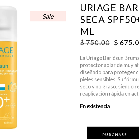
URIAGE BA
Sale
SECA SPF50
ML
ORIGI
$
750.00
$
675.
PRICE
WAS:
La Uriage Bariésun Brum
$ 750.0
protector solar de muy al
diseñado para proteger c
pieles sensibles. Su fórmu
seco y no graso, siendo r
reaplicación rápida en acti
En existencia
PURCHASE