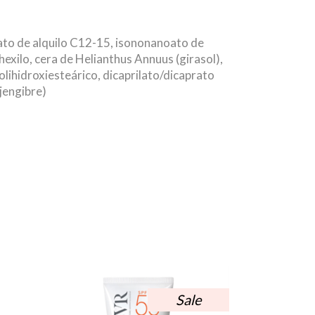
oato de alquilo C12-15, isononanoato de
lhexilo, cera de Helianthus Annuus (girasol),
polihidroxiesteárico, dicaprilato/dicaprato
(jengibre)
Sale