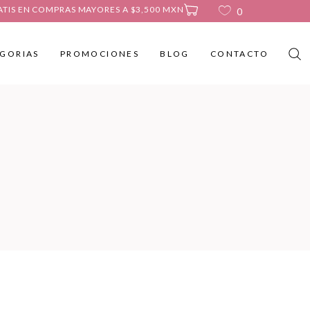
ATIS EN COMPRAS MAYORES A $3,500 MXN
0
GORIAS
PROMOCIONES
BLOG
CONTACTO
No products in the cart.