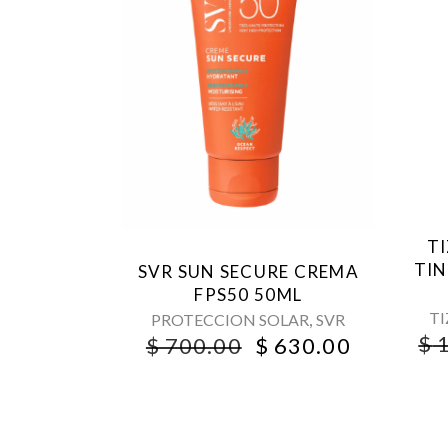
T
TIN
SVR SUN SECURE CREMA
FPS50 50ML
T
,
PROTECCION SOLAR
SVR
$
1
ORIGINAL
CURREN
$
700.00
$
630.00
PRICE
PRICE
WAS:
IS:
$ 700.00.
$ 630.00