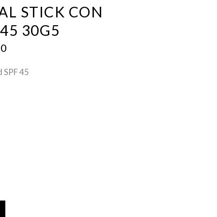
AL STICK CON
45 30G5
NAL
CURRENT
00
PRICE
IS:
d SPF 45
0.
$ 585.00.