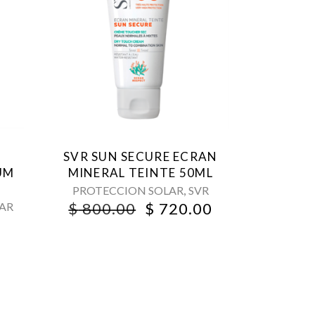
SVR SUN SECURE ECRAN
UM
MINERAL TEINTE 50ML
,
PROTECCION SOLAR
SVR
ORIGINAL
CURRENT
$
800.00
$
720.00
AR
PRICE
PRICE
WAS:
IS:
$ 800.00.
$ 720.00.