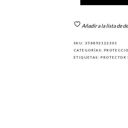
Añadir a la lista de d
SKU:
358892122301
CATEGORÍAS:
PROTECCI
ETIQUETAS:
PROTECTOR 