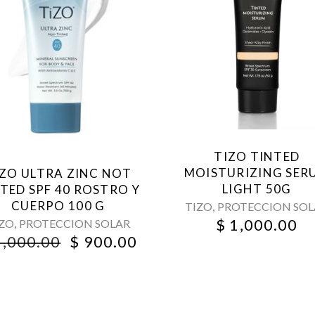
TIZO TINTED
MOISTURIZING SER
IZO ULTRA ZINC NOT
LIGHT 50G
TED SPF 40 ROSTRO Y
CUERPO 100 G
,
TIZO
PROTECCION SOL
$
1,000.00
,
IZO
PROTECCION SOLAR
ORIGINAL
CURRENT
,000.00
$
900.00
T
PRICE
PRICE
WAS:
IS:
$ 1,000.00.
$ 900.00.
.