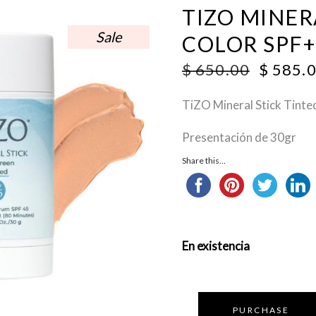
TIZO MINER
Sale
COLOR SPF+
ORIGI
$
650.00
$
585.
PRICE
WAS:
TiZO Mineral Stick Tinte
$ 650.0
Presentación de 30gr
Share this...
En existencia
PURCHASE