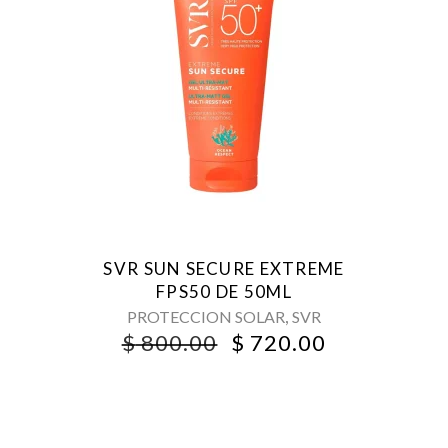
SVR SUN SECURE EXTREME
FPS50 DE 50ML
,
PROTECCION SOLAR
SVR
ORIGINAL
CURRENT
$
800.00
$
720.00
PRICE
PRICE
WAS:
IS:
$ 800.00.
$ 720.00.