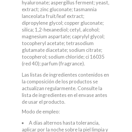
hyaluronate; aspergillus ferment; yeast,
extract; zinc gluconate; tasmannia
lanceolata fruit/leaf extract;
dipropylene glycol; copper gluconate;
silica; 1,2-hexanediol; cetyl, alcohol;
magnesium aspartate; caprylyl glycol;
tocopheryl acetate; tetrasodium
glutamate diacetate; sodium citrate;
tocopherol; sodium chloride; ci 16035
(red 40); parfum (fragrance).
Las listas de ingredientes contenidos en
la composición de los productos se
actualizan regularmente. Consulte la
lista de ingredientes en el envase antes
de usar el producto.
Modo de empleo:
A días alternos hasta tolerancia,
aplicar por la noche sobre la piel limpia y