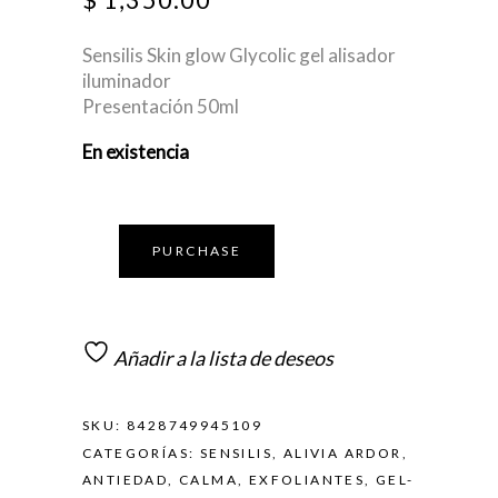
Sensilis Skin glow Glycolic gel alisador
iluminador
Presentación 50ml
En existencia
PURCHASE
Añadir a la lista de deseos
SKU:
8428749945109
CATEGORÍAS:
SENSILIS
,
ALIVIA ARDOR
,
ANTIEDAD
,
CALMA
,
EXFOLIANTES
,
GEL-