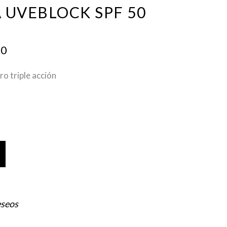
 UVEBLOCK SPF 50
NAL
CURRENT
00
PRICE
IS:
ro triple acción
0.
$ 855.00.
eseos