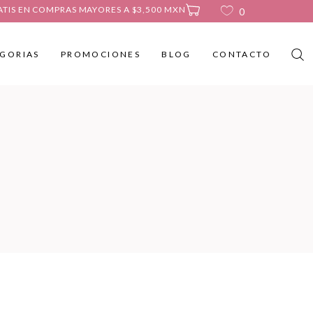
ATIS EN COMPRAS MAYORES A $3,500 MXN
0
GORIAS
PROMOCIONES
BLOG
CONTACTO
No products in the cart.