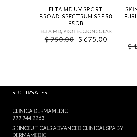
ELTA MD UV SPORT
SKI
BROAD-SPECTRUM SPF 50
FUS
85GR
,
ELTA MD
PROTECCION SOLAR
ORIGINAL
CURREN
$
750.00
$
675.00
PRICE
PRICE
$
1
WAS:
IS:
$ 750.00.
$ 675.00
SUCURSALES
CLINICA DERMAMEDIC
999 944 2263
SKINCEUTICALS ADVANCED CLINICAL SPA BY
DERMAMEDIC