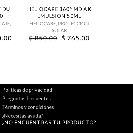
T DU
HELIOCARE 360° MD AK
30
EMULSION 50ML
,
,
LAJE
HELIOCARE
PROTECCION
SOLAR
NAL
CURRENT
ORIGINAL
CURRENT
0.00
$
850.00
$
765.00
PRICE
PRICE
PRICE
IS:
WAS:
IS:
0.00.
$ 1,170.00.
$ 850.00.
$ 765.00.
Políticas de privacidad
Preguntas frecuentes
Términos y condiciones
¿Necesitas ayuda?
¿NO ENCUENTRAS TU PRODUCTO?