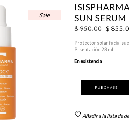
ISISPHARMA
Sale
SUN SERUM
ORIGI
$
950.00
$
855.
PRICE
WAS:
Protector solar facial sue
$ 950.0
Prsentación 28 ml
En existencia
PURCHASE
Añadir a la lista de d