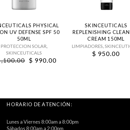
NCEUTICALS PHYSICAL
SKINCEUTICALS
ION UV DEFENSE SPF 50
REPLENISHING CLEA
50ML
CREAM 150ML
,
,
PROTECCION SOLAR
LIMPIADORES
SKINCEUTI
$
950.00
SKINCEUTICALS
NT
ORIGINAL
CURRENT
,100.00
$
990.00
PRICE
PRICE
WAS:
IS:
0.
$ 1,100.00.
$ 990.00.
HORARIO DE ATENCIÓN:
Lunes a Viernes 8:00am a 8:00pm
Sábados 8:00am a 2:00pm