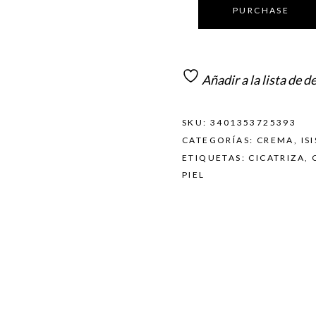
PURCHASE
Añadir a la lista de d
SKU:
3401353725393
CATEGORÍAS:
CREMA
,
IS
ETIQUETAS:
CICATRIZA
,
PIEL