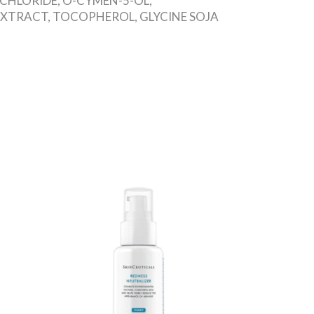
CHLORIDE, O-CYMEN-5-OL,
TRACT, TOCOPHEROL, GLYCINE SOJA