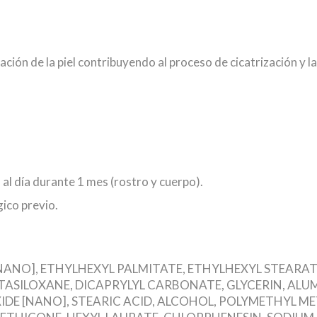
ción de la piel contribuyendo al proceso de cicatrización y l
al día durante 1 mes (rostro y cuerpo).
ico previo.
[NANO], ETHYLHEXYL PALMITATE, ETHYLHEXYL STEARAT
SILOXANE, DICAPRYLYL CARBONATE, GLYCERIN, ALU
IDE [NANO], STEARIC ACID, ALCOHOL, POLYMETHYL M