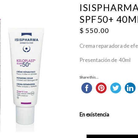
ISISPHARMA
SPF50+ 40M
$
550.00
Crema reparadora de efec
Presentación de 40ml
Share this...
En existencia