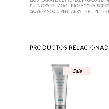
ISOSTEARATE, CETYL PEG/PPG-10/1 DI
PHENOXYETHANOL, BIOSACCHARIDE GU
(SOYBEAN) OIL, PENTAERYTHRITYL T
PRODUCTOS RELACIONAD
Sale