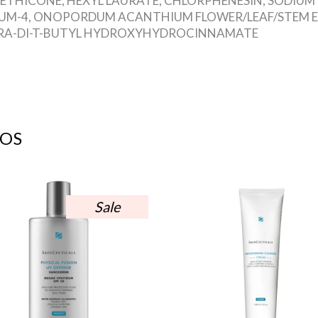
METHICONE, HEXYL LAURATE, CHLORPHENESIN, SODIUM 
M-4, ONOPORDUM ACANTHIUM FLOWER/LEAF/STEM EX
ETRA-DI-T-BUTYL HYDROXYHYDROCINNAMATE
OS
Sale