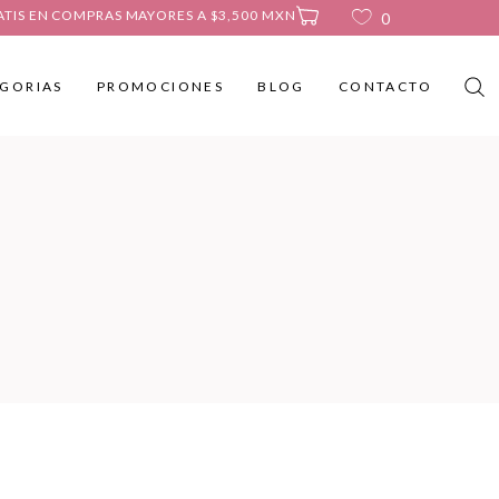
ATIS EN COMPRAS MAYORES A $3,500 MXN
0
GORIAS
PROMOCIONES
BLOG
CONTACTO
No products in the cart.