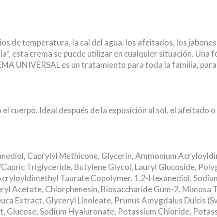
s de temperatura, la cal del agua, los afeitados, los jabones di
ia*, esta crema se puede utilizar en cualquier situación. Una 
REMA UNIVERSAL es un tratamiento para toda la familia, para
el cuerpo. Ideal después de la exposición al sol, el afeitado o
panediol, Caprylyl Methicone, Glycerin, Ammonium Acryloyl
Capric Triglyceride, Butylene Glycol, Lauryl Glucoside, Pol
cryloyldimethyl Taurate Copolymer, 1,2-Hexanediol, Sodium
ryl Acetate, Chlorphenesin, Biosaccharide Gum-2, Mimosa Te
euca Extract, Glyceryl Linoleate, Prunus Amygdalus Dulcis (
act, Glucose, Sodium Hyaluronate, Potassium Chloride, Pota