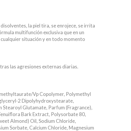
solventes, la piel tira, se enrojece, se irrita
fórmula multifunción exclusiva que en un
 cualquier situación y en todo momento
 tras las agresiones externas diarias.
dimethyltaurate/Vp Copolymer, Polymethyl
yglyceryl-2 Dipolyhydroxystearate,
 Stearoyl Glutamate, Parfum (Fragrance),
nuiflora Bark Extract, Polysorbate 80,
Sweet Almond) Oil, Sodium Chloride,
ssium Sorbate, Calcium Chloride, Magnesium