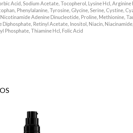
ic Acid, Sodium Acetate, Tocopherol, Lysine Hcl, Arginine Hcl
ophan, Phenylalanine, Tyrosine, Glycine, Serine, Cystine, C
, Nicotinamide Adenine Dinucleotide, Proline, Methionine, T
phosphate, Retinyl Acetate, Inositol, Niacin, Niacinamide, 
l Phosphate, Thiamine Hcl, Folic Acid
OS