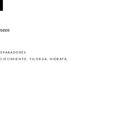
eseos
REPARADORES
OJECIMIENTO
,
FILORGA
,
HIDRATA
,