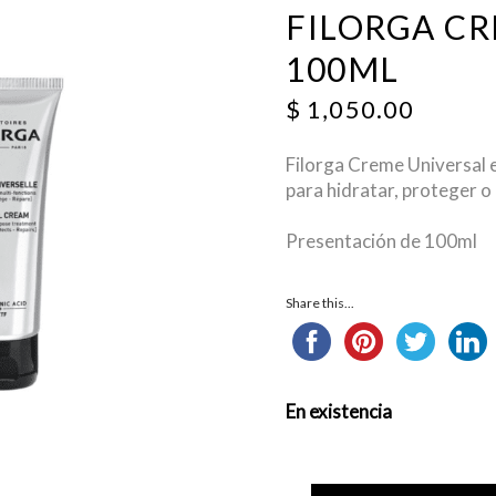
FILORGA C
100ML
$
1,050.00
Filorga Creme Universal
para hidratar, proteger o r
Presentación de 100ml
Share this...
En existencia