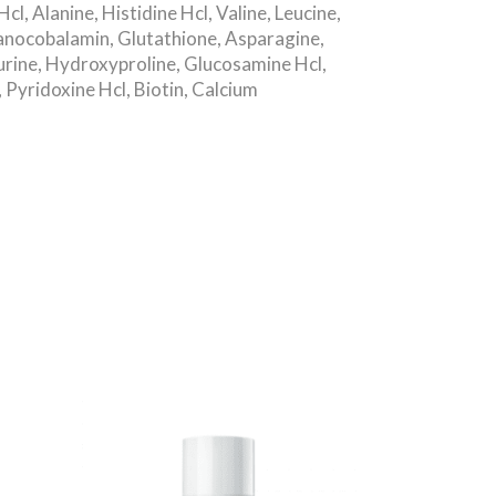
, Alanine, Histidine Hcl, Valine, Leucine,
yanocobalamin, Glutathione, Asparagine,
aurine, Hydroxyproline, Glucosamine Hcl,
Pyridoxine Hcl, Biotin, Calcium