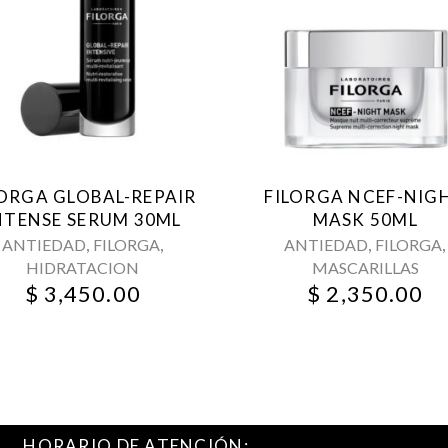
LORGA GLOBAL-REPAIR
FILORGA NCEF-NIG
NTENSE SERUM 30ML
MASK 50ML
,
,
,
,
ANTIEDAD
FILORGA
ANTIEDAD
FILORGA
HIDRATACION
MASCARILLAS
$
3,450.00
$
2,350.00
HORARIO DE ATENCIÓN: