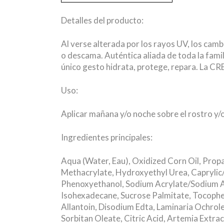
Detalles del producto:
Al verse alterada por los rayos UV, los cambio
o descama. Auténtica aliada de toda la famil
único gesto hidrata, protege, repara. La C
Uso:
Aplicar mañana y/o noche sobre el rostro y/o 
Ingredientes principales:
Aqua (Water, Eau), Oxidized Corn Oil, Pro
Methacrylate, Hydroxyethyl Urea, Caprylic/
Phenoxyethanol, Sodium Acrylate/Sodium A
Isohexadecane, Sucrose Palmitate, Tocophe
Allantoin, Disodium Edta, Laminaria Ochrol
Sorbitan Oleate, Citric Acid, Artemia Extr