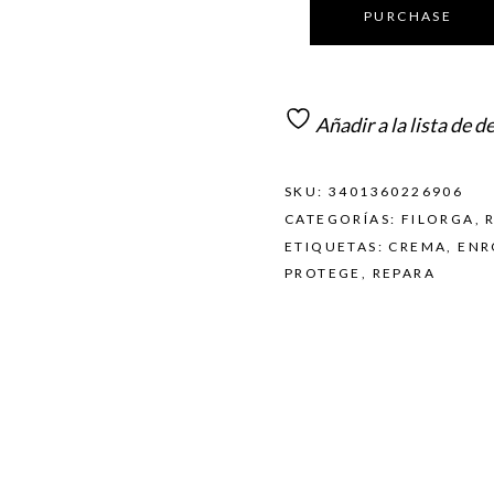
PURCHASE
Añadir a la lista de d
SKU:
3401360226906
CATEGORÍAS:
FILORGA
,
ETIQUETAS:
CREMA
,
ENR
PROTEGE
,
REPARA