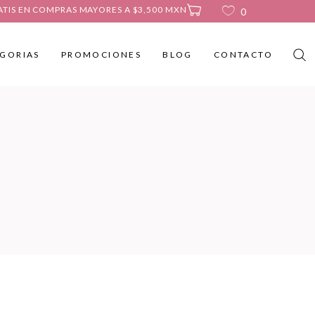
ATIS EN COMPRAS MAYORES A $3,500 MXN
0
GORIAS
PROMOCIONES
BLOG
CONTACTO
No products in the cart.