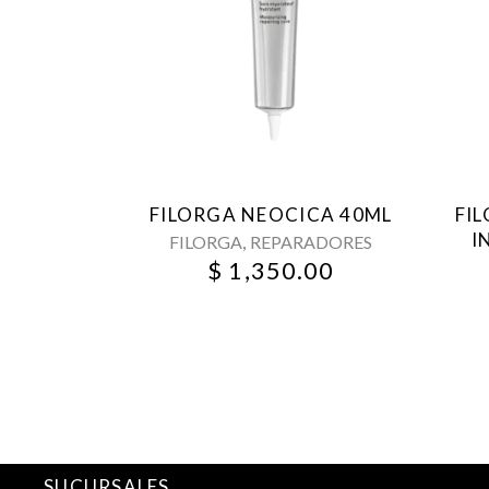
FILORGA NEOCICA 40ML
FI
I
,
FILORGA
REPARADORES
$
1,350.00
SUCURSALES