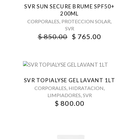
SVR SUN SECURE BRUME SPF50+
200ML
,
,
CORPORALES
PROTECCION SOLAR
SVR
ORIGINAL
CURRENT
$
850.00
$
765.00
PRICE
PRICE
WAS:
IS:
$ 850.00.
$ 765.00.
SVR TOPIALYSE GEL LAVANT 1LT
,
,
CORPORALES
HIDRATACION
,
LIMPIADORES
SVR
$
800.00