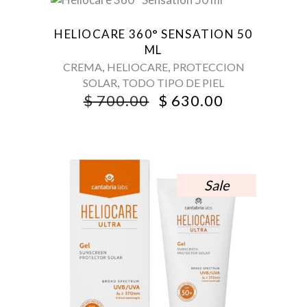
Sale
HELIOCARE 360° SENSATION 50
ML
,
,
CREMA
HELIOCARE
PROTECCION
,
SOLAR
TODO TIPO DE PIEL
ORIGINAL
CURRENT
$
700.00
$
630.00
PRICE
PRICE
WAS:
IS:
$ 700.00.
$ 630.00.
Sale