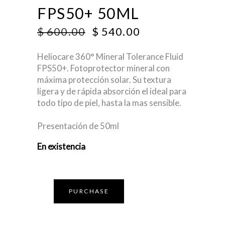
FPS50+ 50ML
ORIGINAL
CURRENT
$
600.00
$
540.00
PRICE
PRICE
WAS:
IS:
Heliocare 360° Mineral Tolerance Fluid
$ 600.00.
$ 540.00.
FPS50+. Fotoprotector mineral con
máxima protección solar. Su textura
ligera y de rápida absorción el ideal para
todo tipo de piel, hasta la mas sensible.
Presentación de 50ml
En existencia
PURCHASE