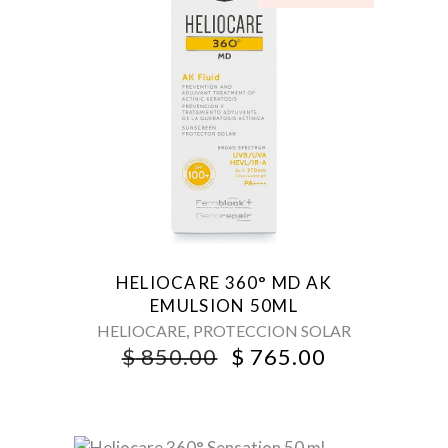
HELIOCARE 360° MD AK
EMULSION 50ML
,
HELIOCARE
PROTECCION SOLAR
ORIGINAL
CURRENT
$
850.00
$
765.00
PRICE
PRICE
WAS:
IS:
$ 850.00.
$ 765.00.