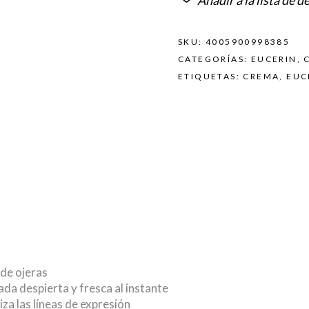
Añadir a la lista de d
SKU:
4005900998385
CATEGORÍAS:
EUCERIN
,
ETIQUETAS:
CREMA
,
EUC
 de ojeras
ada despierta y fresca al instante
iza las líneas de expresión