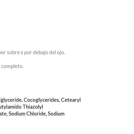
or sobre y por debajo del ojo.
r completo.
iglyceride,
Cocoglycerides,
Cetearyl
utylamido Thiazolyl
ate,
Sodium Chloride,
Sodium