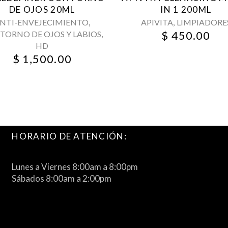
DE OJOS 20ML
IN 1 200ML
,
,
NTI-ENVEJECIMIENTO
APIVITA
LIMPIADORE
,
$
450.00
TORNO DE OJOS Y LABIOS
HD
$
1,500.00
HORARIO DE ATENCIÓN:
Lunes a Viernes 8:00am a 8:00pm
Sábados 8:00am a 2:00pm