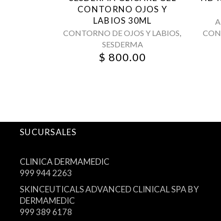
CONTORNO OJOS Y
LABIOS 30ML
A
,
CONTORNO DE OJOS Y LABIOS
CON
SESDERMA
$
800.00
SUCURSALES
CLINICA DERMAMEDIC
999 944 2263
SKINCEUTICALS ADVANCED CLINICAL SPA BY
DERMAMEDIC
999 389 6178