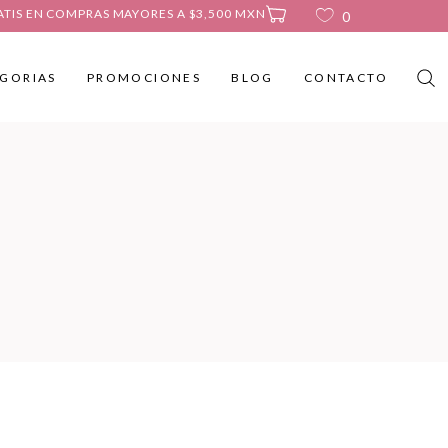
ATIS EN COMPRAS MAYORES A $3,500 MXN
0
GORIAS
PROMOCIONES
BLOG
CONTACTO
No products in the cart.