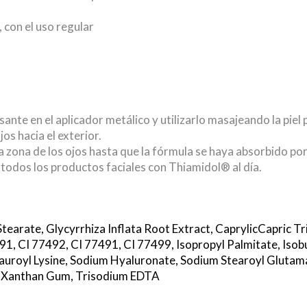
 con el uso regular
nte en el aplicador metálico y utilizarlo masajeando la piel p
os hacia el exterior.
la zona de los ojos hasta que la fórmula se haya absorbido po
todos los productos faciales con Thiamidol® al día.
Stearate,
Glycyrrhiza Inflata Root Extract,
CaprylicCapric Tr
91,
CI 77492,
CI 77491,
CI 77499,
Isopropyl Palmitate,
Isob
auroyl Lysine,
Sodium Hyaluronate,
Sodium Stearoyl Glutam
Xanthan Gum,
Trisodium EDTA