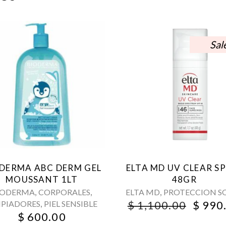
Sal
DERMA ABC DERM GEL
ELTA MD UV CLEAR S
MOUSSANT 1LT
48GR
,
,
,
IODERMA
CORPORALES
ELTA MD
PROTECCION S
ORIG
,
$
1,100.00
$
990
MPIADORES
PIEL SENSIBLE
PRICE
$
600.00