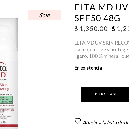
ELTA MD UV
Sale
SPF50 48G
ORIG
$
1,350.00
$
1,2
PRIC
WAS:
ELTA MD UV SKIN RECO
$ 1,3
Calma, corrige y protege t
ligero, 100 % mineral, que
En existencia
PURCHASE
Añadir a la lista de d