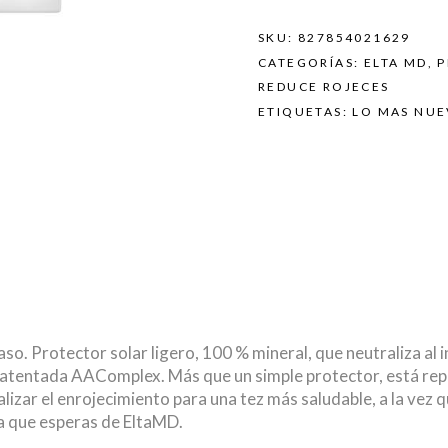
SKU:
827854021629
CATEGORÍAS:
ELTA MD
,
P
REDUCE ROJECES
ETIQUETAS:
LO MAS NU
aso. Protector solar ligero, 100 % mineral, que neutraliza al 
 patentada AAComplex. Más que un simple protector, está repl
alizar el enrojecimiento para una tez más saludable, a la vez 
a que esperas de EltaMD.