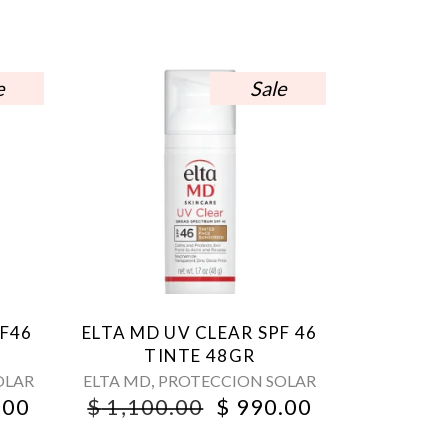
e
Sale
PF46
ELTA MD UV CLEAR SPF 46
TINTE 48GR
,
OLAR
ELTA MD
PROTECCION SOLAR
INAL
CURRENT
ORIGINAL
CURRENT
.00
$
1,100.00
$
990.00
PRICE
PRICE
PRICE