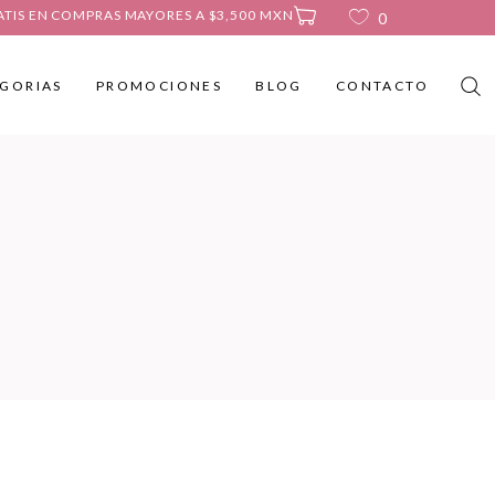
ATIS EN COMPRAS MAYORES A $3,500 MXN
0
GORIAS
PROMOCIONES
BLOG
CONTACTO
No products in the cart.