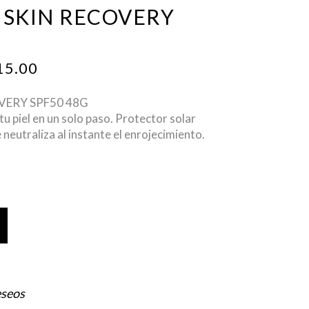
 SKIN RECOVERY
INAL
CURRENT
15.00
E
PRICE
IS:
VERY SPF50 48G
50.00.
$ 1,215.00.
u piel en un solo paso. Protector solar
 neutraliza al instante el enrojecimiento.
eseos