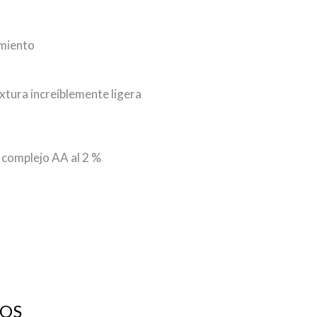
imiento
xtura increíblemente ligera
 complejo AA al 2 %
OS