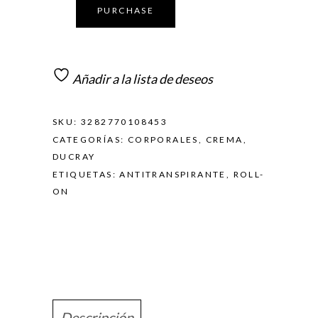
PURCHASE
Añadir a la lista de deseos
SKU:
3282770108453
CATEGORÍAS:
CORPORALES
,
CREMA
,
DUCRAY
ETIQUETAS:
ANTITRANSPIRANTE
,
ROLL-
ON
Descripción