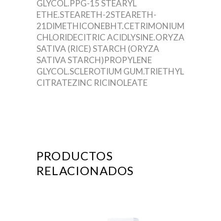
GLYCOL.
PPG-15 STEARYL
ETHE.
STEARETH-2
STEARETH-
21
DIMETHICONE
BHT.
CETRIMONIUM
CHLORIDE
CITRIC ACID
LYSINE.
ORYZA
SATIVA (RICE) STARCH (ORYZA
SATIVA STARCH)
PROPYLENE
GLYCOL.
SCLEROTIUM GUM.
TRIETHYL
CITRATE
ZINC RICINOLEATE
PRODUCTOS
RELACIONADOS