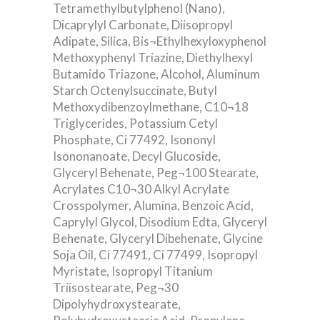
Tetramethylbutylphenol (Nano),
Dicaprylyl Carbonate, Diisopropyl
Adipate, Silica, Bis¬Ethylhexyloxyphenol
Methoxyphenyl Triazine, Diethylhexyl
Butamido Triazone, Alcohol, Aluminum
Starch Octenylsuccinate, Butyl
Methoxydibenzoylmethane, C10¬18
Triglycerides, Potassium Cetyl
Phosphate, Ci 77492, Isononyl
Isononanoate, Decyl Glucoside,
Glyceryl Behenate, Peg¬100 Stearate,
Acrylates C10¬30 Alkyl Acrylate
Crosspolymer, Alumina, Benzoic Acid,
Caprylyl Glycol, Disodium Edta, Glyceryl
Behenate, Glyceryl Dibehenate, Glycine
Soja Oil, Ci 77491, Ci 77499, Isopropyl
Myristate, Isopropyl Titanium
Triisostearate, Peg¬30
Dipolyhydroxystearate,