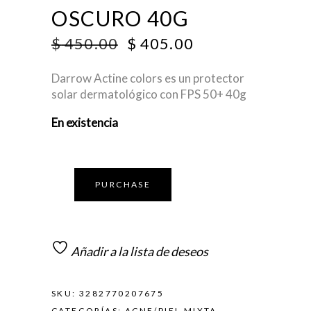
OSCURO 40G
ORIGINAL
CURRENT
$
450.00
$
405.00
PRICE
PRICE
WAS:
IS:
Darrow Actine colors es un protector
$ 450.00.
$ 405.00.
solar dermatológico con FPS 50+ 40g
En existencia
PURCHASE
Añadir a la lista de deseos
SKU:
3282770207675
CATEGORÍAS:
ACNE/PIEL MIXTA
,