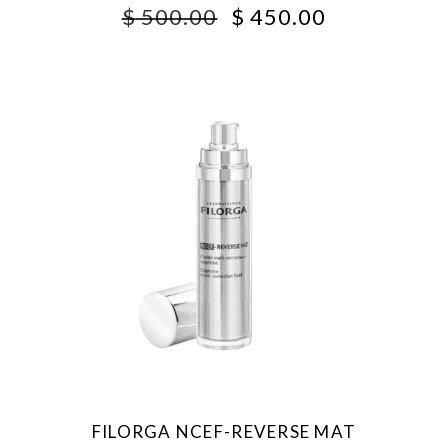
ORIGINAL
CURRENT
$
500.00
$
450.00
PRICE
PRICE
WAS:
IS:
$ 500.00.
$ 450.00.
FILORGA NCEF-REVERSE MAT