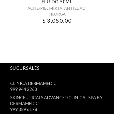
FLUIDO 50ML
,
,
ACNE/PIEL MIXTA
ANTIEDAD
FILORGA
$
3,050.00
SUCURSALES
CLINICA DERMAMEDIC
999 944 2263
SKINCEUTICALS ADVANCED CLINICAL SPA BY
DERMAMEDIC
999 389 6178