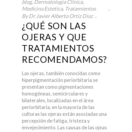
blog
,
Dermatología Clínica
,
Medicina Estetica
,
Tratamientos
By
Dr Javier Alberto Ortiz Diaz
¿QUÉ SON LAS
OJERAS Y QUE
TRATAMIENTOS
RECOMENDAMOS?
Las ojeras, también conocidas como
hiperpigmentación periorbitaria se
presentan como pigmentaciones
homogéneas, semicirculares y
bilaterales, localizadas en el área
periorbitaria, en la mayoría de las
culturas las ojeras están asociadas una
percepción de fatiga, tristeza y
envejecimiento. Las causas de las ojeas