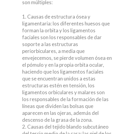
son múltiples:
Causas de estructura ósea y
ligamentaria: los diferentes huesos que
forman la orbita y los ligamentos
faciales son los responsables de dar
soporte a las estructuras
periorbiculares, a media que
envejecemos, se pierde volumen ósea en
el pómulo y en la propia orbita ocular,
haciendo que los ligamentos faciales
que se encuentran unidos a estas
estructuras estén en tensión, los
ligamentos orbiculares y malares son
los responsables de la formación de las
líneas que dividen las bolsas que
aparecen en las ojeras, además del
descenso de la grasa de la zona.
Causas del tejido blando subcutáneo
del tercio medio de la cara: las piel de los