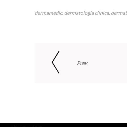
dermamedic
,
dermatología clínica
,
dermat
Prev