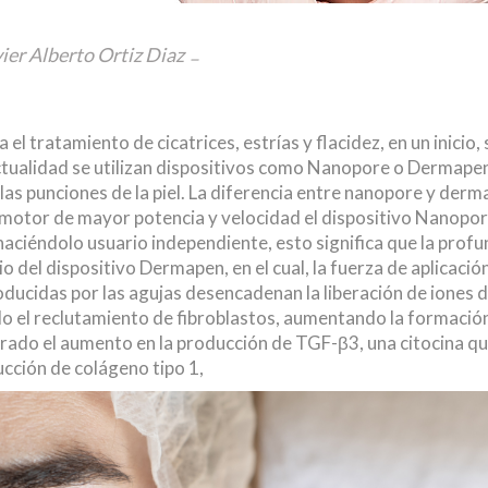
ier Alberto Ortiz Diaz
el tratamiento de cicatrices, estrías y flacidez, en un inicio,
actualidad se utilizan dispositivos como Nanopore o Dermapen
as punciones de la piel. La diferencia entre nanopore y derma
n motor de mayor potencia y velocidad el dispositivo Nanopor
aciéndolo usuario independiente, esto significa que la prof
io del dispositivo Dermapen, en el cual, la fuerza de aplicac
ducidas por las agujas desencadenan la liberación de iones d
do el reclutamiento de fibroblastos, aumentando la formació
ado el aumento en la producción de TGF-β3, una citocina que
cción de colágeno tipo 1,