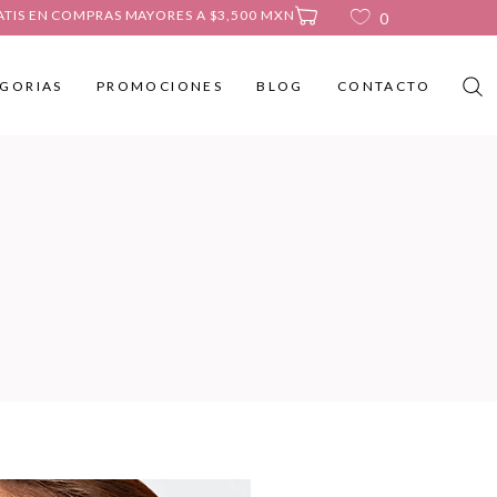
ATIS EN COMPRAS MAYORES A $3,500 MXN
0
GORIAS
PROMOCIONES
BLOG
CONTACTO
No products in the cart.