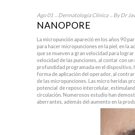
Ago
01
Dermatología Clínica
By
Dr Jav
NANOPORE
La micropunción apareció en los años 90 para 
para hacer micropunciones en la piel, en la 
que se mueven a gran velocidad para lograr l
velocidad de las punciones, al contar con u
profundidad programada en el dispositivo, h
forma de aplicación del operador, al contrar
de las micropunciones. Las micro heridas pro
potencial de reposo intercelular, estimulan
circulación. Numerosos estudio han demostr
aberrantes, además del aumento en la produ