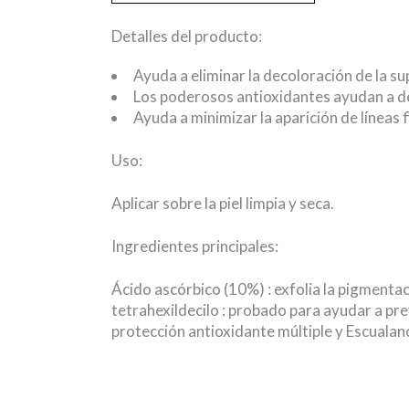
Detalles del producto:
Ayuda a eliminar la decoloración de la sup
Los poderosos antioxidantes ayudan a d
Ayuda a minimizar la aparición de líneas f
Uso:
Aplicar sobre la piel limpia y seca.
Ingredientes principales:
Ácido ascórbico (10%) : exfolia la pigmentac
tetrahexildecilo : probado para ayudar a p
protección antioxidante múltiple y Escualano