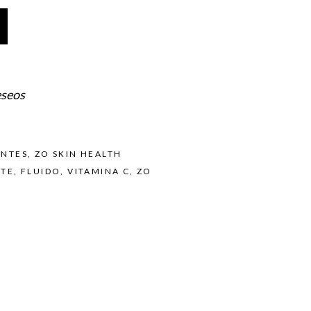
eseos
ANTES
,
ZO SKIN HEALTH
NTE
,
FLUIDO
,
VITAMINA C
,
ZO