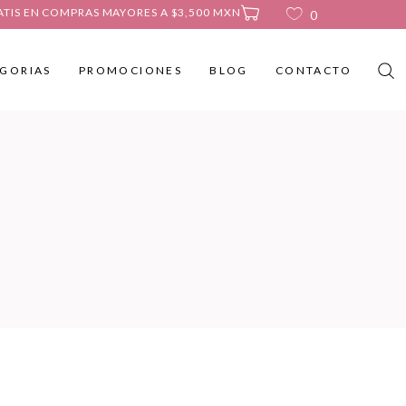
ATIS EN COMPRAS MAYORES A $3,500 MXN
0
GORIAS
PROMOCIONES
BLOG
CONTACTO
No products in the cart.