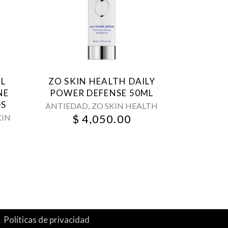
IL
ZO SKIN HEALTH DAILY
NE
POWER DEFENSE 50ML
DS
,
ANTIEDAD
ZO SKIN HEALTH
$
4,050.00
KIN
Políticas de privacidad