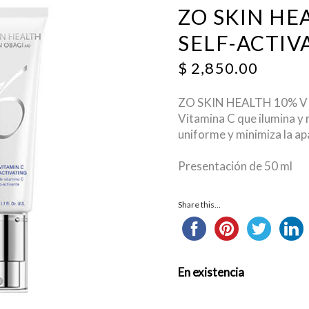
ZO SKIN HE
SELF-ACTIV
$
2,850.00
ZO SKIN HEALTH 10% V
Vitamina C que ilumina y r
uniforme y minimiza la apa
Presentación de 50 ml
Share this...
En existencia