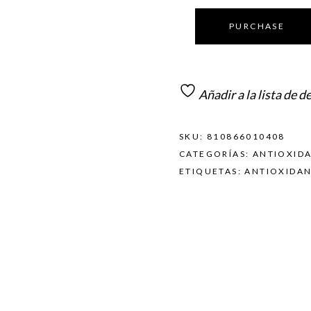
PURCHASE
Añadir a la lista de d
SKU:
810866010408
CATEGORÍAS:
ANTIOXID
ETIQUETAS:
ANTIOXIDA