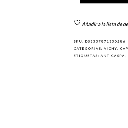
Añadir a la lista de d
SKU:
DS3337871330286
CATEGORÍAS:
VICHY
,
CAP
ETIQUETAS:
ANTICASPA
,