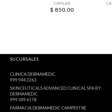
CAPILAR
CA
en
$
850.00
la
página
de
producto
SUCURSALES
CLINICA DERMAMEDIC
999 944 2263
SKINCEUTICALS ADVANCED CLINICAL SPA BY
DERMAMEDIC
999 389 6178
FARMACIA DERMAMEDIC CAMPESTRE