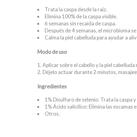
Trata la caspa desde la raíz.
Elimina 100% de la caspa visible.
6 semanas sin recaída de caspa.
Después de 4 semanas, el microbioma se 
Calma la piel cabelluda para ayudar a aliv
Modo de uso
Aplicar sobre el cabello y la piel cabelluda
Déjelo actuar durante 2 minutos, masajee
Ingredientes
1% Disulfuro de selenio: Trata la caspa y
1% Ácido salicílico: Elimina las escamas en
Otros.