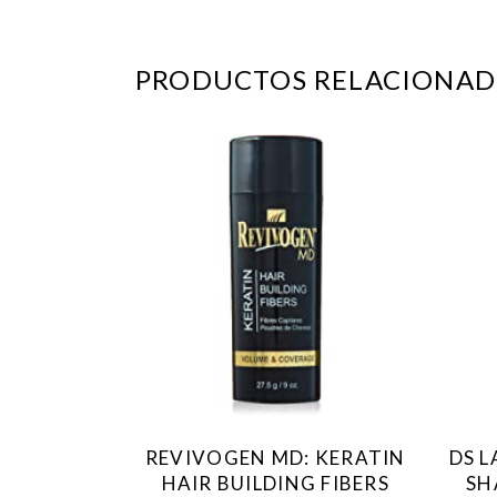
PRODUCTOS RELACIONAD
Este
producto
tiene
múltiples
variantes.
Las
opciones
se
REVIVOGEN MD: KERATIN
DS 
pueden
HAIR BUILDING FIBERS
SH
elegir