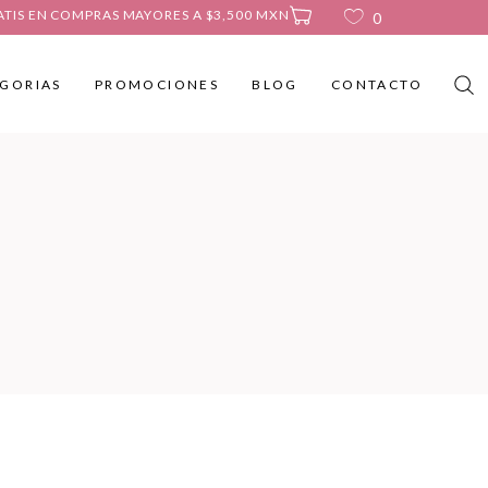
ATIS EN COMPRAS MAYORES A $3,500 MXN
0
GORIAS
PROMOCIONES
BLOG
CONTACTO
No products in the cart.