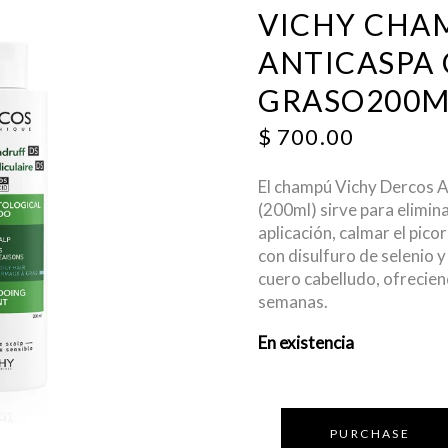
VICHY CHA
ANTICASPA
GRASO200M
$
700.00
El champú Vichy Dercos A
(200ml)
sirve para
elimina
aplicación, calmar el pico
con disulfuro de selenio y
cuero cabelludo, ofrecien
semanas.
En existencia
PURCHASE