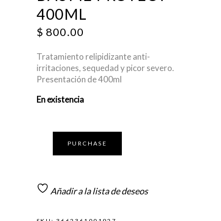
400ML
$
800.00
Tratamiento relipidizante anti-
irritaciones, sequedad y picor severo.
Presentación de 400ml
En existencia
PURCHASE
Añadir a la lista de deseos
SKU:
3662361001927