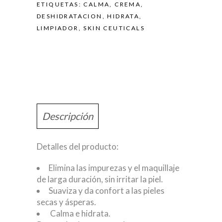
ETIQUETAS:
CALMA
,
CREMA
,
DESHIDRATACION
,
HIDRATA
,
LIMPIADOR
,
SKIN CEUTICALS
Descripción
Detalles del producto:
Elimina las impurezas y el maquillaje
de larga duración, sin irritar la piel.
Suaviza y da confort a las pieles
secas y ásperas.
Calma e hidrata.