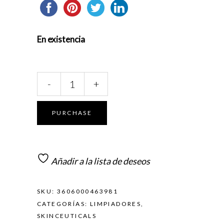
En existencia
SkinCeuticals
-
+
Gentle
Cleanser
200Ml
PURCHASE
quantity
Añadir a la lista de deseos
SKU:
3606000463981
CATEGORÍAS:
LIMPIADORES
,
SKINCEUTICALS