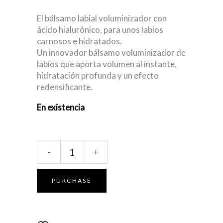
El bálsamo labial voluminizador con
ácido hialurónico, para unos labios
carnosos e hidratados.
Un innovador bálsamo voluminizador de
labios que aporta volumen al instante,
hidratación profunda y un efecto
redensificante.
En existencia
FILORGA
-
+
HYALU
FILLER
LIPS
PURCHASE
4G
quantity