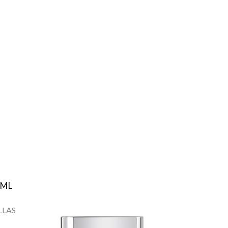
0ML
,
LLAS