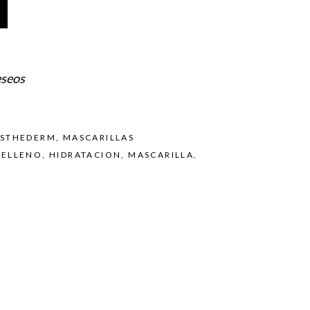
eseos
ESTHEDERM
,
MASCARILLAS
RELLENO
,
HIDRATACION
,
MASCARILLA
,