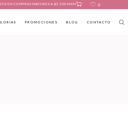
ATIS EN COMPRAS MAYORES A $3,500 MXN
0
GORIAS
PROMOCIONES
BLOG
CONTACTO
No products in the cart.