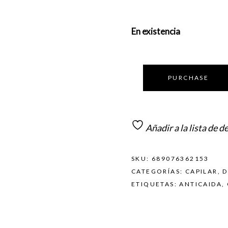
En existencia
PURCHASE
Añadir a la lista de d
SKU:
689076362153
CATEGORÍAS:
CAPILAR
,
D
ETIQUETAS:
ANTICAIDA
,