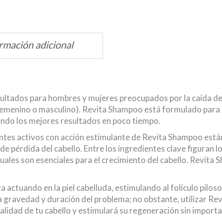
rmación adicional
tados para hombres y mujeres preocupados por la caída del c
femenino o masculino). Revita Shampoo está formulado para ma
iendo los mejores resultados en poco tiempo.
ientes activos con acción estimulante de Revita Shampoo est
 de pérdida del cabello. Entre los ingredientes clave figuran
 cuales son esenciales para el crecimiento del cabello. Revit
actuando en la piel cabelluda, estimulando al folículo piloso,
la gravedad y duración del problema; no obstante, utilizar Re
calidad de tu cabello y estimulará su regeneración sin importar