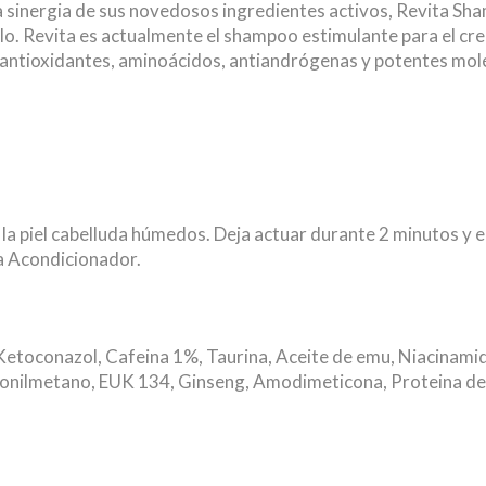
a sinergia de sus novedosos ingredientes activos, Revita Sham
llo. Revita es actualmente el shampoo estimulante para el cre
ntioxidantes, aminoácidos, antiandrógenas y potentes molé
 la piel cabelluda húmedos. Deja actuar durante 2 minutos y 
ta Acondicionador.
etoconazol, Cafeina 1%, Taurina, Aceite de emu, Niacinamida
ufonilmetano, EUK 134, Ginseng, Amodimeticona, Proteina de s