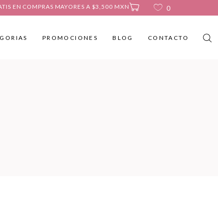
ATIS EN COMPRAS MAYORES A $3,500 MXN
0
GORIAS
PROMOCIONES
BLOG
CONTACTO
No products in the cart.