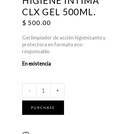
HIGIENE ÍNTIMA
CLX GEL 500ML.
$
500.00
Gel limpiador de acción higienizante y
protectora en formato eco-
responsable.
En existencia
Cumlaude
-
+
Lab:
Higiene
Íntima
PURCHASE
CLX
Gel
500mL.