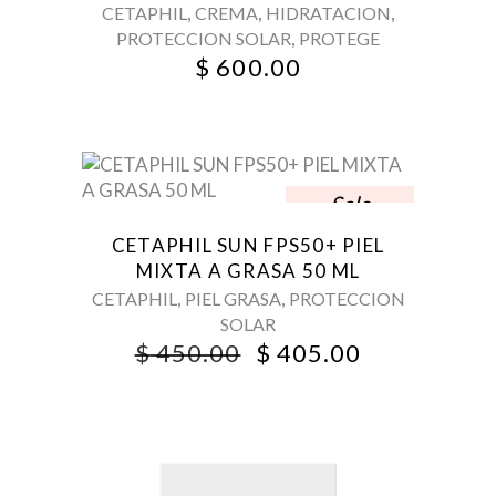
,
,
,
CETAPHIL
CREMA
HIDRATACION
,
PROTECCION SOLAR
PROTEGE
$
600.00
Sale
CETAPHIL SUN FPS50+ PIEL
MIXTA A GRASA 50 ML
,
,
CETAPHIL
PIEL GRASA
PROTECCION
SOLAR
ORIGINAL
CURRENT
$
450.00
$
405.00
PRICE
PRICE
WAS:
IS:
$ 450.00.
$ 405.00.