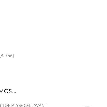
BI 766]
AMOS…