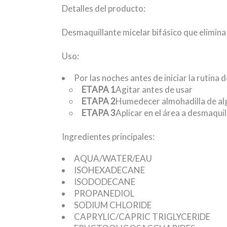
Detalles del producto:
Desmaquillante micelar bifásico que elimina 
Uso:
Por las noches antes de iniciar la rutina 
ETAPA 1
Agitar antes de usar
ETAPA 2
Humedecer almohadilla de al
ETAPA 3
Aplicar en el área a desmaquil
Ingredientes principales:
AQUA/WATER/EAU
ISOHEXADECANE
ISODODECANE
PROPANEDIOL
SODIUM CHLORIDE
CAPRYLIC/CAPRIC TRIGLYCERIDE