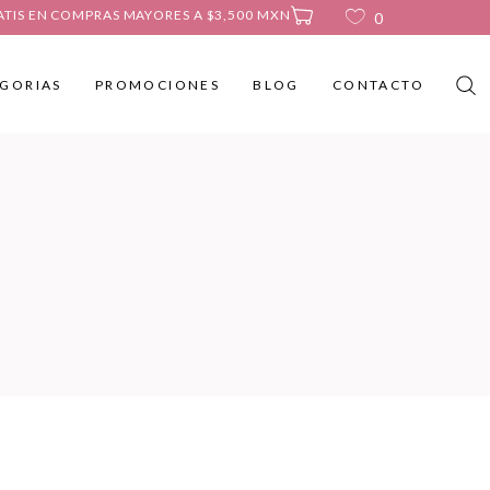
ATIS EN COMPRAS MAYORES A $3,500 MXN
0
GORIAS
PROMOCIONES
BLOG
CONTACTO
No products in the cart.