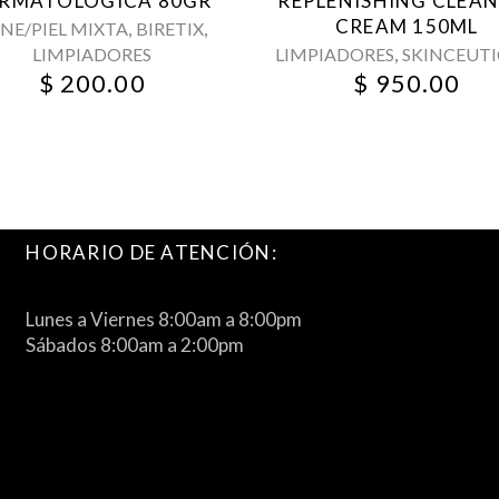
RMATOLÓGICA 80GR
REPLENISHING CLEA
CREAM 150ML
,
,
NE/PIEL MIXTA
BIRETIX
,
LIMPIADORES
LIMPIADORES
SKINCEUTI
$
200.00
$
950.00
HORARIO DE ATENCIÓN:
Lunes a Viernes 8:00am a 8:00pm
Sábados 8:00am a 2:00pm