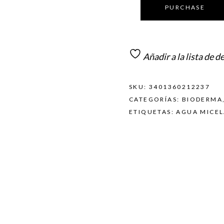
PURCHASE
Añadir a la lista de d
SKU:
3401360212237
CATEGORÍAS:
BIODERMA
ETIQUETAS:
AGUA MICE