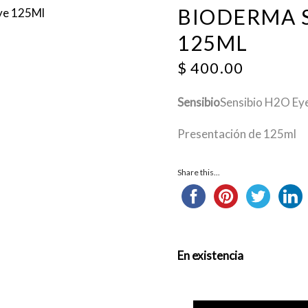
BIODERMA S
125ML
$
400.00
Sensibio
Sensibio H2O Ey
Presentación de 125ml
Share this...
En existencia