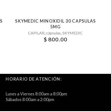
S
SKYMEDIC MINOXIDIL 30 CAPSULAS
5MG
,
,
CAPILAR
cápsulas
SKYMEDIC
$
800.00
HORARIO DE ATENCIÓN:
Lunes a Viernes 8:00am a 8:00pm
Sábados 8:00am a 2:00pm