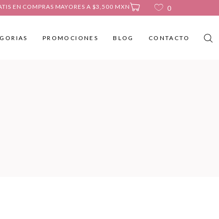
ATIS EN COMPRAS MAYORES A $3,500 MXN
0
GORIAS
PROMOCIONES
BLOG
CONTACTO
No products in the cart.