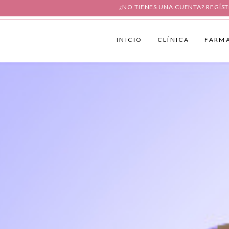
INICIO
CLÍNICA
¿NO TIENES UNA CUENTA? REGÍS
INICIO
CLÍNICA
FARM