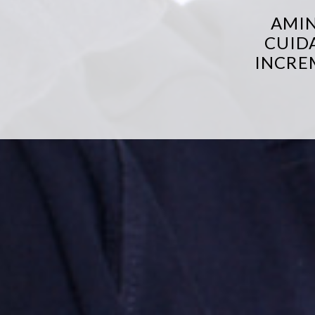
AMIN
CUID
INCRE