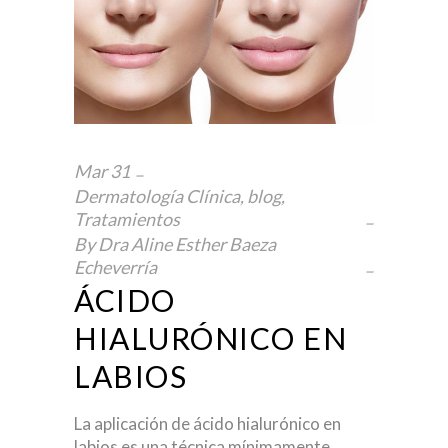
Mar
31
Dermatología Clínica
,
blog
,
Tratamientos
By
Dra Aline Esther Baeza
Echeverría
ÁCIDO
HIALURÓNICO EN
LABIOS
La aplicación de ácido hialurónico en
labios es una técnica mínimamente