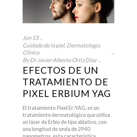
Jun
13
Cuidado de la piel
,
Dermatología
Clínica
By
Dr Javier Alberto Ortiz Diaz
EFECTOS DE UN
TRATAMIENTO DE
PIXEL ERBIUM YAG
El tratamiento Pixel Er:YAG, es un
tratamiento dermatológico que utiliza
un láser de Erbio de tipo ablativo, con
una longitud de onda de 2940
nanometros, esta característica