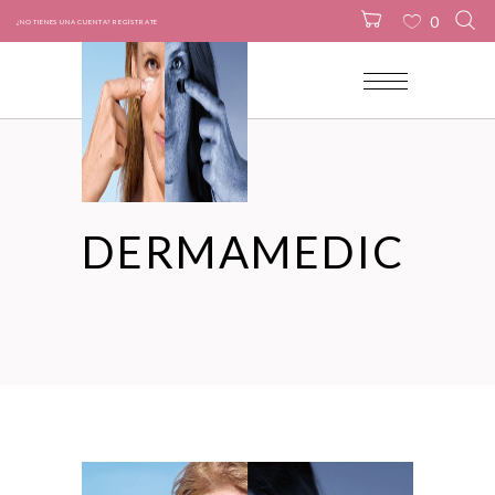
0
¿NO TIENES UNA CUENTA? REGÍSTRATE
No products in the cart.
DERMAMEDIC